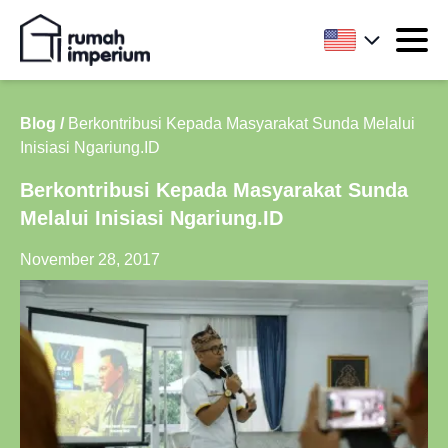
Blog /
Berkontribusi Kepada Masyarakat Sunda Melalui
Inisiasi Ngariung.ID
Berkontribusi Kepada Masyarakat Sunda
Melalui Inisiasi Ngariung.ID
November 28, 2017